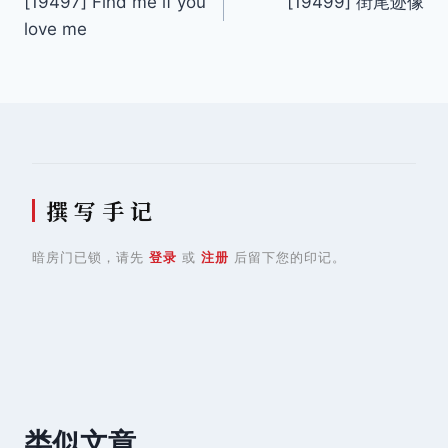
[19497] Find me if you
[19499] 街尾迹像
章
love me
导
航
撰 写 手 记
暗房门已锁，请先
登录
或
注册
后留下您的印记。
类似文章