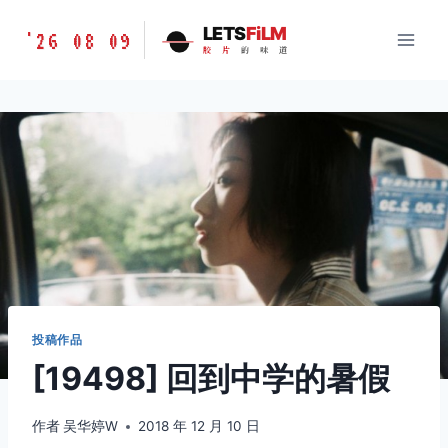
跳
胶
LETS
FiLM
'26 08 09
到
胶
片
的
味
道
片
内
的
容
味
道
LETSFILM
投稿作品
[19498] 回到中学的暑假
作者
吴华婷W
2018 年 12 月 10 日