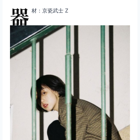
器
材：京瓷武士 Z