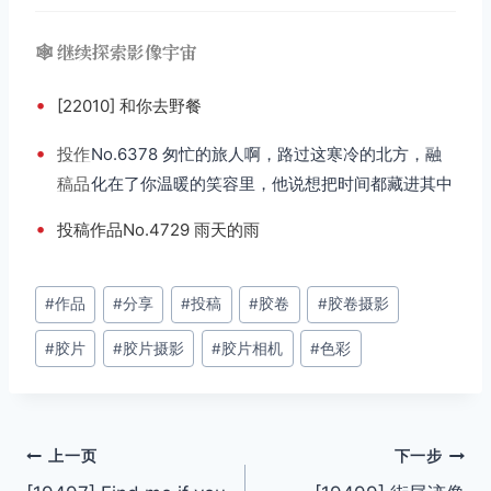
🕸️ 继续探索影像宇宙
•
[22010] 和你去野餐
•
投
作
No.6378 匆忙的旅人啊，路过这寒冷的北方，融
稿
品
化在了你温暖的笑容里，他说想把时间都藏进其中
•
投稿作品No.4729 雨天的雨
文
#
作品
#
分享
#
投稿
#
胶卷
#
胶卷摄影
章
#
胶片
#
胶片摄影
#
胶片相机
#
色彩
标
签：
文
上一页
下一步