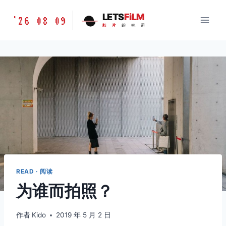
跳
胶
LETS
FiLM
'26 08 09
到
胶
片
的
味
道
片
内
的
容
味
道
LETSFILM
READ · 阅读
为谁而拍照？
作者
Kido
2019 年 5 月 2 日