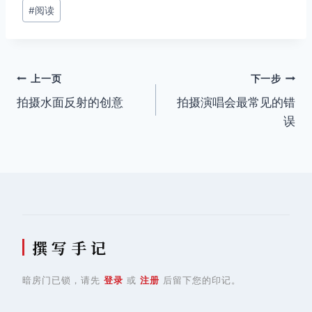
文
#
阅读
章
标
签：
文
上一页
下一步
拍摄水面反射的创意
拍摄演唱会最常见的错
章
误
导
航
撰 写 手 记
暗房门已锁，请先
登录
或
注册
后留下您的印记。