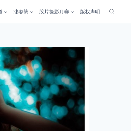
道
涨姿势
胶片摄影月赛
版权声明