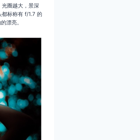
，光圈越大，景深
有 f/1.7 的
拍的漂亮。