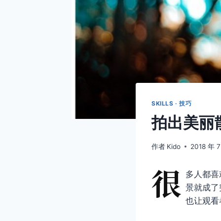
SKILLS · 技巧
拍出美丽
作者
Kido
2018 年 
很
多人都喜
景就成了
也让观看