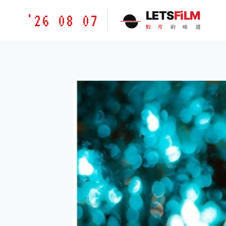
跳
胶
LETS
FiLM
'26 08 07
到
片
胶
片
的
味
道
内
的
容
味
道
LETSFILM