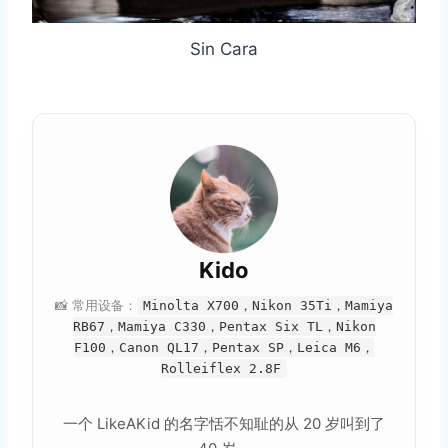
Sin Cara
Kido
📸 常用设备：
Minolta X700，Nikon 35Ti，Mamiya
RB67，Mamiya C330，Pentax Six TL，Nikon
F100，Canon QL17，Pentax SP，Leica M6，
Rolleiflex 2.8F
一个 LikeAKid 的名字恬不知耻的从 20 岁叫到了