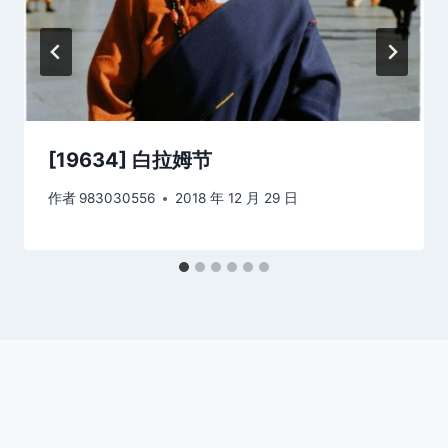
[19634] 白拉姆节
作者
983030556
2018 年 12 月 29 日