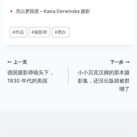
•
黑白
梦国度 – Kasia Derwinska 摄影
文
#
作品
#
摄影师
#
黑白
章
标
签：
文
上一页
下一步
德国摄影师镜头下，
小小贝克汉姆的那本摄
章
1930 年代的美国
影集，还没出版就被群
导
嘲了
航