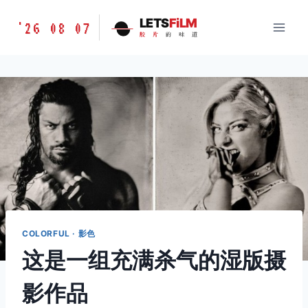
跳
胶
LETS
FiLM
'26 08 07
到
胶
片
的
味
道
片
内
的
容
味
道
LETSFILM
COLORFUL · 影色
这是一组充满杀气的湿版摄
影作品