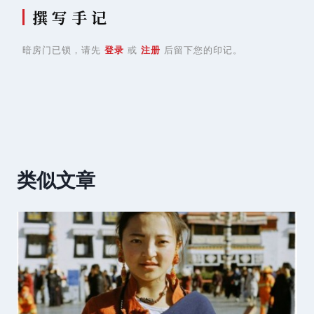
撰 写 手 记
暗房门已锁，请先
登录
或
注册
后留下您的印记。
类似文章