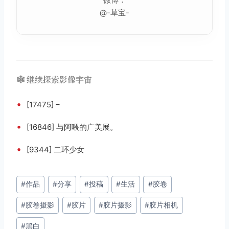
@-草宝-
🕸️ 继续探索影像宇宙
•
[17475] –
•
[16846] 与阿喂的广美展。
•
[9344] 二环少女
文
#
作品
#
分享
#
投稿
#
生活
#
胶卷
章
#
胶卷摄影
#
胶片
#
胶片摄影
#
胶片相机
标
签：
#
黑白