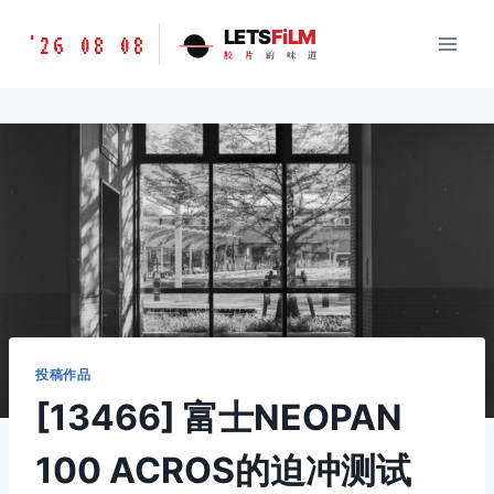
跳
胶
LETS
FiLM
'26 08 08
到
胶
片
的
味
道
片
内
的
容
味
道
LETSFILM
投稿作品
[13466] 富士NEOPAN
100 ACROS的迫冲测试