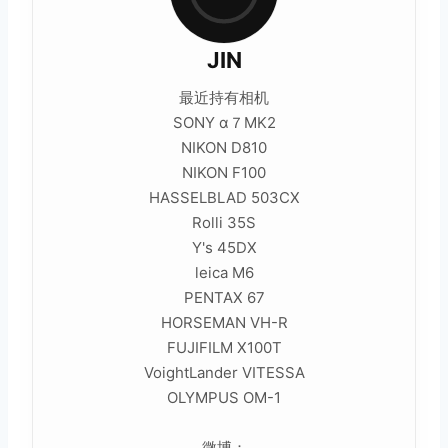
JIN
最近持有相机
SONY α７MK2
NIKON D810
NIKON F100
HASSELBLAD 503CX
Rolli 35S
Y's 45DX
leica M6
PENTAX 67
HORSEMAN VH-R
FUJIFILM X100T
VoightLander VITESSA
OLYMPUS OM-1
微博：