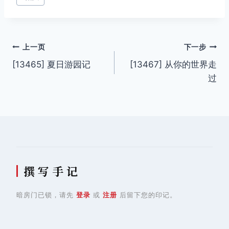
文
上一页
下一步
[13465] 夏日游园记
[13467] 从你的世界走
章
过
导
航
撰 写 手 记
暗房门已锁，请先
登录
或
注册
后留下您的印记。