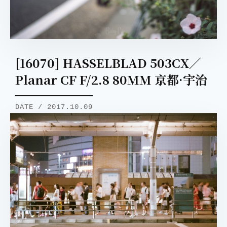
[16070] HASSELBLAD 503CX／
Planar CF F/2.8 80MM 京都·宇治
DATE / 2017.10.09