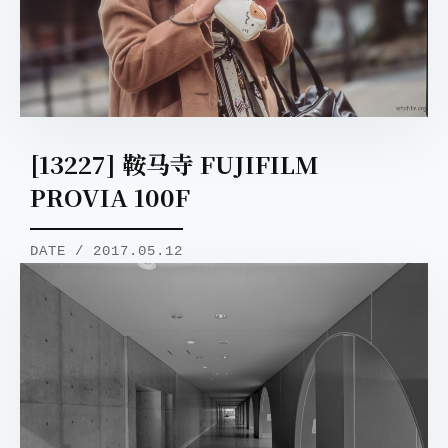
[13227] 鞍马寺 FUJIFILM
PROVIA 100F
DATE / 2017.05.12