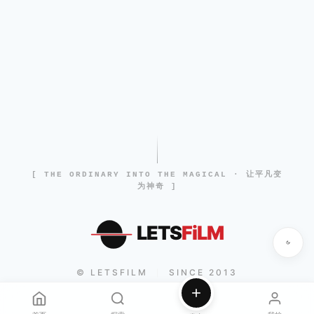
[ THE ORDINARY INTO THE MAGICAL · 让平凡变
为神奇 ]
LETS
FiLM
© LETSFILM
SINCE 2013
|