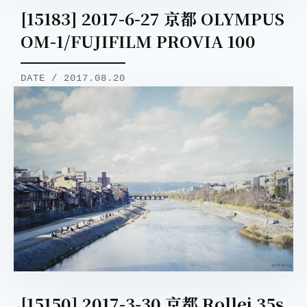
[15183] 2017-6-27 京都 OLYMPUS
OM-1/FUJIFILM PROVIA 100
DATE / 2017.08.20
[15150] 2017-3-30 京都 Rollei 35s