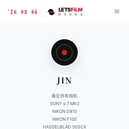
跳
胶
LETS
FiLM
'26 08 06
到
胶
片
的
味
道
片
内
的
容
味
道
LETSFILM
JIN
最近持有相机
SONY α７MK2
NIKON D810
NIKON F100
HASSELBLAD 503CX