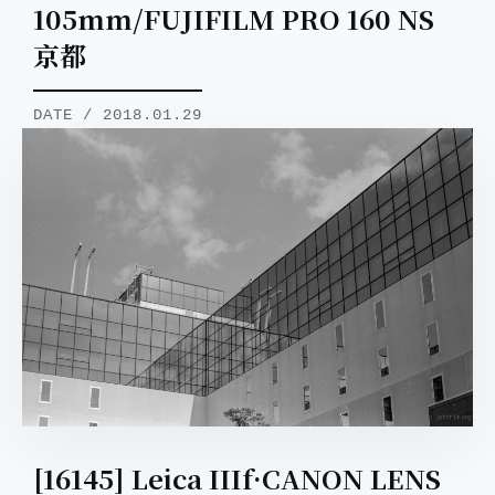
105mm/FUJIFILM PRO 160 NS
京都
DATE / 2018.01.29
[16145] Leica IIIf·CANON LENS