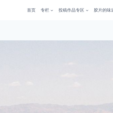
首页
专栏
投稿作品专区
胶片的味