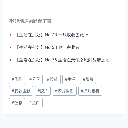
🕸️ 继续探索影像宇宙
•
【
生活
在别处】No.73 一只胶卷去旅行
•
【生活在别处】No.58 他们在北京
•
【生活在别处】No.26 生活在天使之城到贫瘠之地
文
#
作品
#
分享
#
投稿
#
生活
#
胶卷
章
#
胶卷摄影
#
胶片
#
胶片摄影
#
胶片相机
标
签：
#
色彩
#
黑白