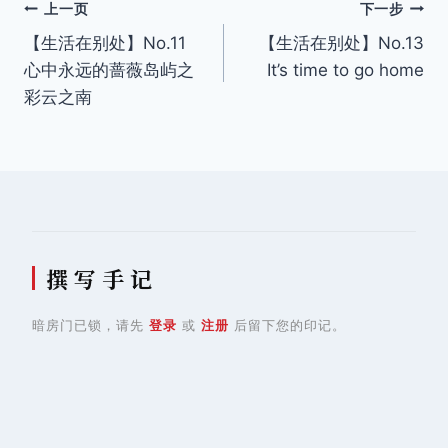
文
上一页
下一步
【生活在别处】No.11
【生活在别处】No.13
章
心中永远的蔷薇岛屿之
It’s time to go home
导
彩云之南
航
撰 写 手 记
暗房门已锁，请先
登录
或
注册
后留下您的印记。