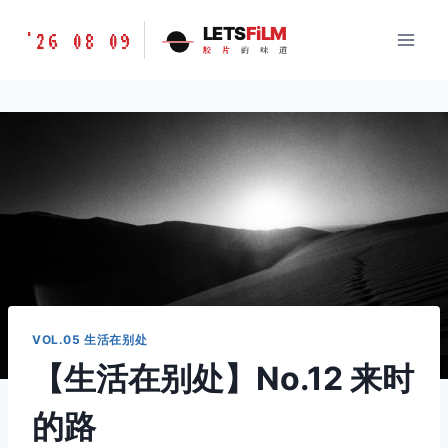
跳
胶
LETS
FiLM
'26 08 09
到
胶
片
的
味
道
片
内
的
容
味
道
LETSFILM
VOL.05 生活在别处
【生活在别处】No.12 来时
的路