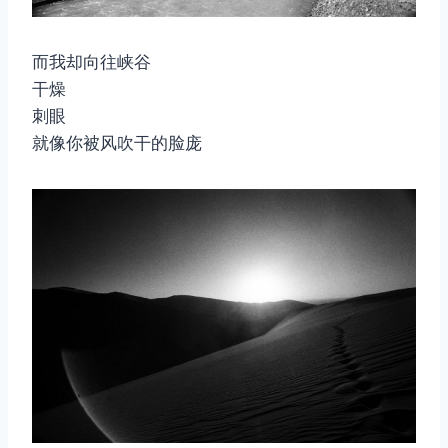
而我却向往峡谷
干燥
刺眼
就像你被风吹干的脸庞