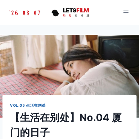
跳
胶
LETS
FiLM
'26 08 07
到
胶
片
的
味
道
片
内
的
容
味
道
LETSFILM
VOL.05 生活在别处
【生活在别处】No.04 厦
门的日子