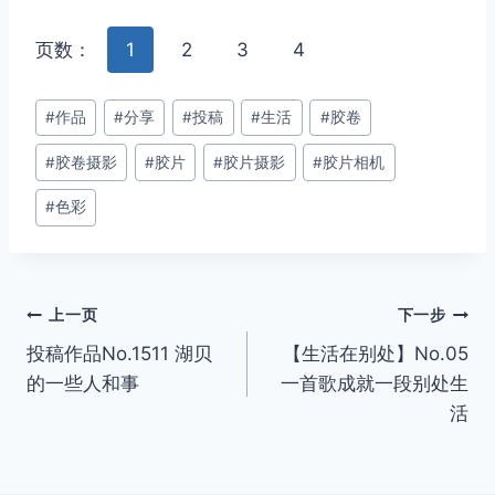
页数：
1
2
3
4
文
#
作品
#
分享
#
投稿
#
生活
#
胶卷
章
#
胶卷摄影
#
胶片
#
胶片摄影
#
胶片相机
标
签：
#
色彩
文
上一页
下一步
投稿作品No.1511 湖贝
【生活在别处】No.05
章
的一些人和事
一首歌成就一段别处生
导
活
航