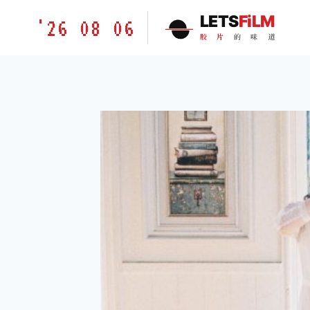
跳
胶
LETS
FiLM
'26 08 06
到
片
胶
片
的
味
道
内
的
容
味
道
LETSFILM