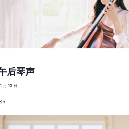
] 午后琴声
1 月 13 日
S5