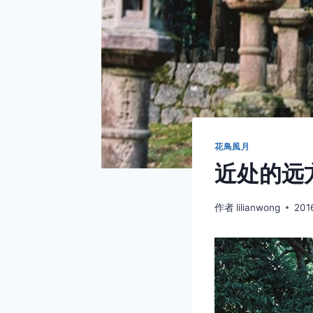
花鳥風月
近处的远方
作者
lilianwong
201