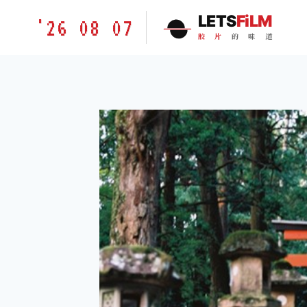
跳
胶
LETS
FiLM
'26 08 07
到
片
胶
片
的
味
道
内
的
容
味
道
LETSFILM