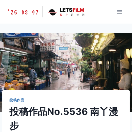
跳
胶
LETS
FiLM
'26 08 07
到
胶
片
的
味
道
片
内
的
容
味
道
LETSFILM
投稿作品
投稿作品No.5536 南丫漫
步