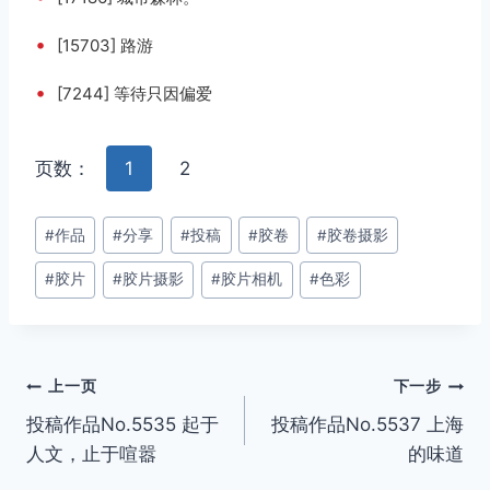
•
[15703] 路游
•
[7244] 等待只因偏爱
页数：
1
2
文
#
作品
#
分享
#
投稿
#
胶卷
#
胶卷摄影
章
#
胶片
#
胶片摄影
#
胶片相机
#
色彩
标
签：
文
上一页
下一步
投稿作品No.5535 起于
投稿作品No.5537 上海
章
人文，止于喧嚣
的味道
导