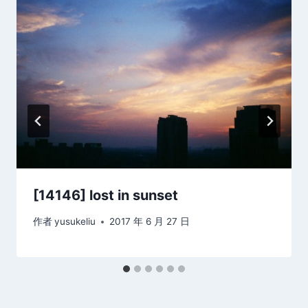
[14146] lost in sunset
作者
yusukeliu
2017 年 6 月 27 日