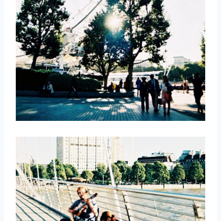
取消
搜索