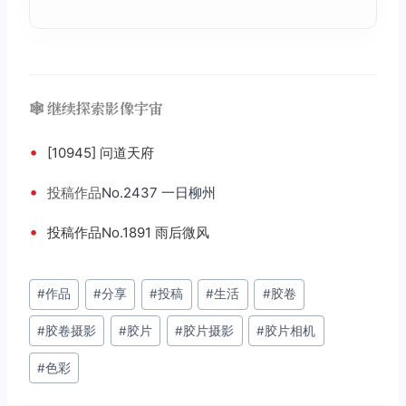
🕸️ 继续探索影像宇宙
•
[10945] 问道天府
•
投稿
作品
No.2437 一日柳州
•
投稿作品No.1891 雨后微风
文
#
作品
#
分享
#
投稿
#
生活
#
胶卷
章
#
胶卷摄影
#
胶片
#
胶片摄影
#
胶片相机
标
签：
#
色彩