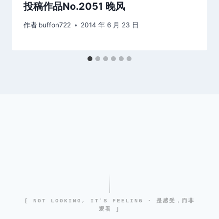
投稿作品No.2051 晚风
作者
buffon722
2014 年 6 月 23 日
[ NOT LOOKING, IT'S FEELING · 是感受，而非
观看 ]