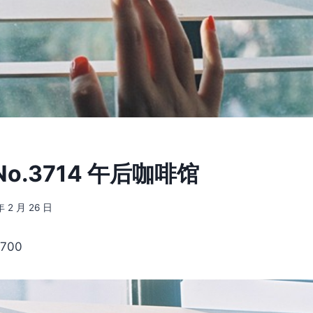
o.3714 午后咖啡馆
年 2 月 26 日
x700