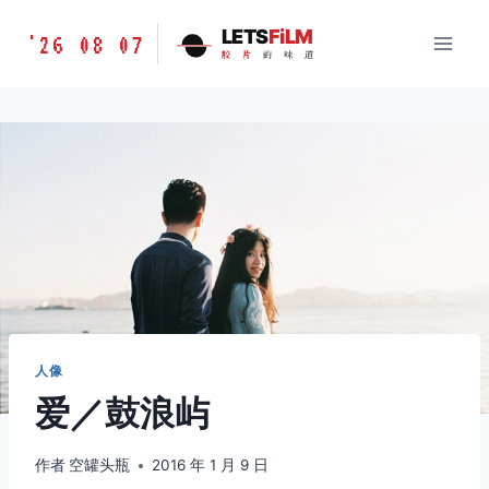
跳
胶
LETS
FiLM
'26 08 07
到
胶
片
的
味
道
片
内
的
容
味
道
LETSFILM
人像
爱／鼓浪屿
作者
空罐头瓶
2016 年 1 月 9 日