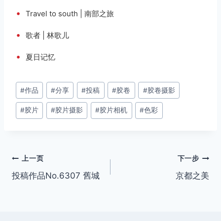
•
Travel to south | 南部之旅
•
歌者 | 林歌儿
•
夏日记忆
文
#
作品
#
分享
#
投稿
#
胶卷
#
胶卷摄影
章
#
胶片
#
胶片摄影
#
胶片相机
#
色彩
标
签：
文
上一页
下一步
投稿作品No.6307 舊城
京都之美
章
导