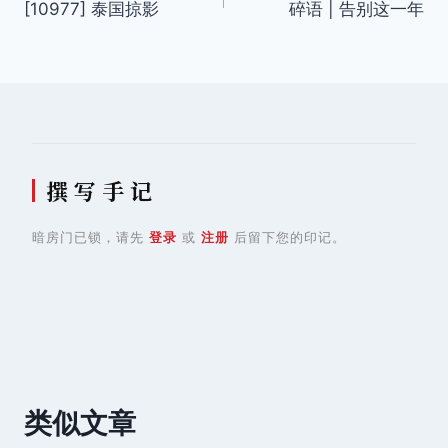
[10977] 泰国掠影
碎语 | 告别这一年
章
导
航
撰 写 手 记
暗房门已锁，请先
登录
或
注册
后留下您的印记。
类似文章