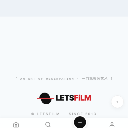
[ AN ART OF OBSERVATION · 一门观察的艺术 ]
LETS
FiLM
© LETSFILM
SINCE 2013
|