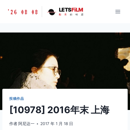
跳
胶
LETS
FiLM
'26 08 08
到
胶
片
的
味
道
片
内
的
容
味
道
LETSFILM
投稿作品
[10978] 2016年末 上海
作者
阿尼达一
2017 年 1 月 18 日