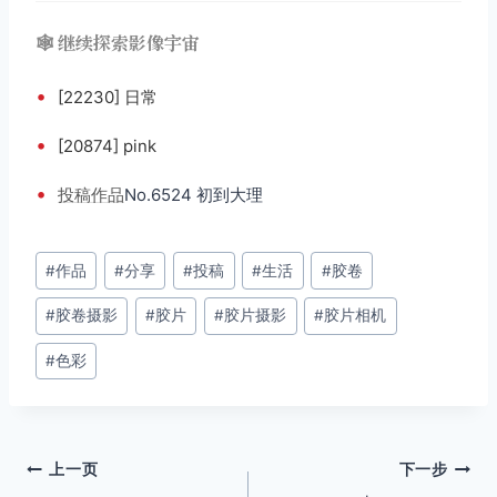
🕸️ 继续探索影像宇宙
•
[22230] 日常
•
[20874] pink
•
投稿
作品
No.6524 初到大理
文
#
作品
#
分享
#
投稿
#
生活
#
胶卷
章
#
胶卷摄影
#
胶片
#
胶片摄影
#
胶片相机
标
签：
#
色彩
文
上一页
下一步