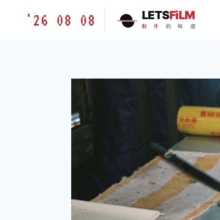
跳
胶
LETS
FiLM
'26 08 08
到
片
胶
片
的
味
道
内
的
容
味
道
LETSFILM