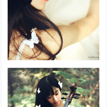
取消
搜索