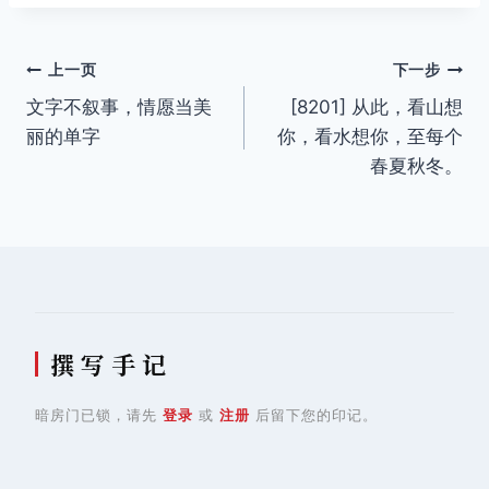
文
上一页
下一步
文字不叙事，情愿当美
[8201] 从此，看山想
章
丽的单字
你，看水想你，至每个
导
春夏秋冬。
航
撰 写 手 记
暗房门已锁，请先
登录
或
注册
后留下您的印记。