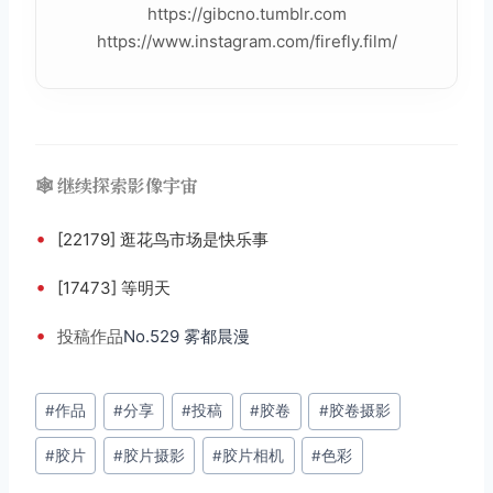
https://gibcno.tumblr.com
https://www.instagram.com/firefly.film/
🕸️ 继续探索影像宇宙
•
[22179] 逛花鸟市场是快乐事
•
[17473] 等明天
•
投稿
作品
No.529 雾都晨漫
文
#
作品
#
分享
#
投稿
#
胶卷
#
胶卷摄影
章
#
胶片
#
胶片摄影
#
胶片相机
#
色彩
标
签：