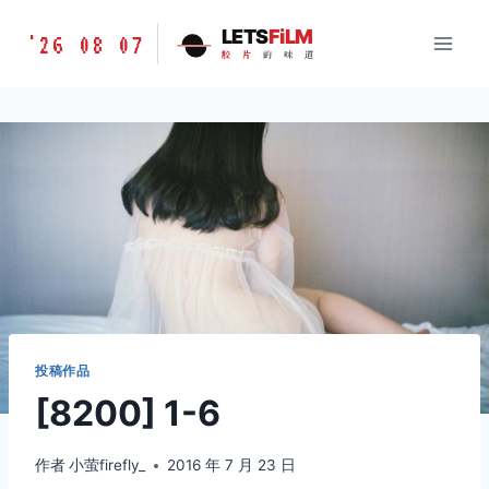
跳
胶
LETS
FiLM
'26 08 07
到
胶
片
的
味
道
片
内
的
容
味
道
LETSFILM
投稿作品
[8200] 1-6
作者
小萤firefly_
2016 年 7 月 23 日