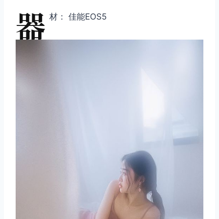
器
材： 佳能EOS5