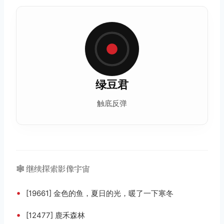
绿豆君
触底反弹
🕸️ 继续探索影像宇宙
•
[19661] 金色的鱼，夏日的光，暖了一下寒冬
•
[12477] 鹿禾森林