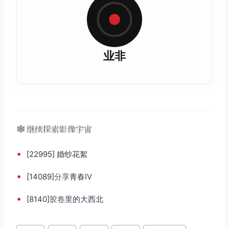
业非
🕸️ 继续探索影像宇宙
•
[22995] 婚纱花絮
•
[14089]
分享
青春Ⅳ
•
[8140]
胶卷
里的大西北
文