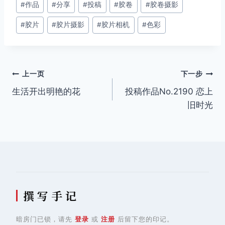
#
作品
#
分享
#
投稿
#
胶卷
#
胶卷摄影
章
#
胶片
#
胶片摄影
#
胶片相机
#
色彩
标
签：
文
上一页
下一步
生活开出明艳的花
投稿作品No.2190 恋上
章
旧时光
导
航
撰 写 手 记
暗房门已锁，请先
登录
或
注册
后留下您的印记。