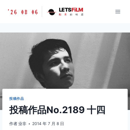
跳
胶
LETS
FiLM
'26 08 06
到
胶
片
的
味
道
片
内
的
容
味
道
LETSFILM
投稿作品
投稿作品No.2189 十四
作者
业非
2014 年 7 月 8 日