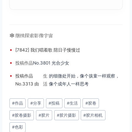
🕸️ 继续探索影像宇宙
•
[7842] 我们唱着歌 陪日子慢慢过
•
投稿
作品
No.3801 光合少女
•
投稿作品
生
的细微处开始，像个孩童一样观察，
No.3313 由
活
像个成年人一样思考
文
#
作品
#
分享
#
投稿
#
生活
#
胶卷
章
#
胶卷摄影
#
胶片
#
胶片摄影
#
胶片相机
标
签：
#
色彩