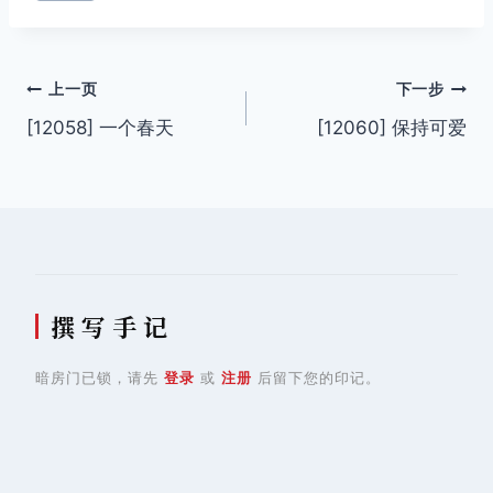
文
上一页
下一步
[12058] 一个春天
[12060] 保持可爱
章
导
航
撰 写 手 记
暗房门已锁，请先
登录
或
注册
后留下您的印记。