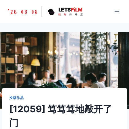
跳
胶
LETS
FiLM
'26 08 06
到
胶
片
的
味
道
片
内
的
容
味
道
LETSFILM
投稿作品
[12059] 笃笃笃地敲开了
门