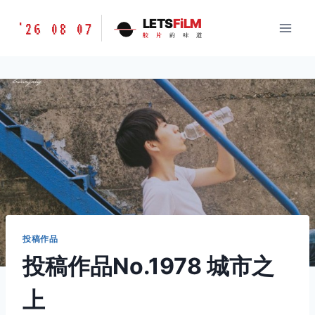
跳
胶
LETS
FiLM
'26 08 07
到
胶
片
的
味
道
片
内
的
容
味
道
LETSFILM
投稿作品
投稿作品No.1978 城市之
上