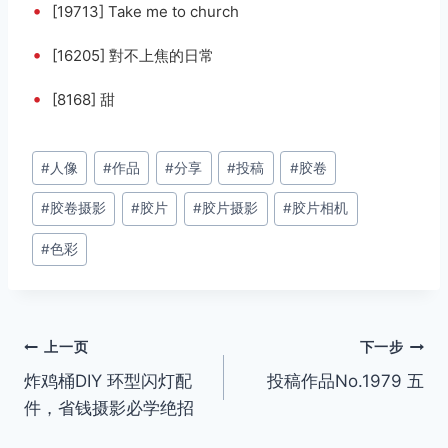
•
[19713] Take me to church
•
[16205] 對不上焦的日常
•
[8168] 甜
文
#
人像
#
作品
#
分享
#
投稿
#
胶卷
章
#
胶卷摄影
#
胶片
#
胶片摄影
#
胶片相机
标
签：
#
色彩
文
上一页
下一步
炸鸡桶DIY 环型闪灯配
投稿作品No.1979 五
章
件，省钱摄影必学绝招
导