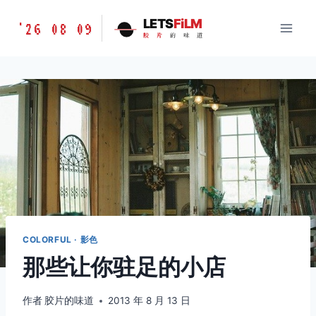
跳
胶
LETS
FiLM
'26 08 09
到
胶
片
的
味
道
片
内
的
容
味
道
LETSFILM
COLORFUL · 影色
那些让你驻足的小店
作者
胶片的味道
2013 年 8 月 13 日