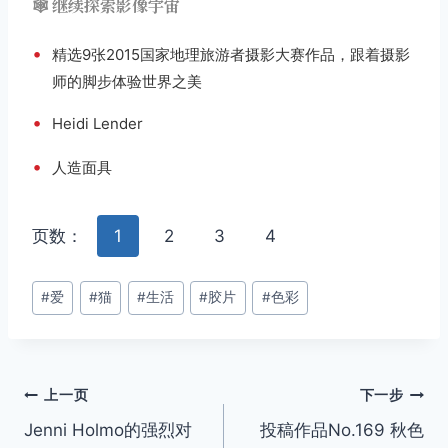
🕸️ 继续探索影像宇宙
•
精选9张2015国家地理旅游者摄影大赛作品，跟着摄影
师的脚步体验世界之美
•
Heidi Lender
•
人造面具
页数：
1
2
3
4
文
#
爱
#
猫
#
生活
#
胶片
#
色彩
章
标
签：
文
上一页
下一步
Jenni Holmo的强烈对
投稿作品No.169 秋色
章