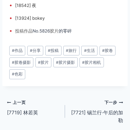
•
[18542] 夜
•
[13924] bokey
•
投稿
作品
No.5826
胶片
的零碎
文
#
作品
#
分享
#
投稿
#
旅行
#
生活
#
胶卷
章
#
胶卷摄影
#
胶片
#
胶片摄影
#
胶片相机
标
签：
#
色彩
文
上一页
下一步
[7719] 林若英
[7721] 锡兰行·午后的加
章
勒
导