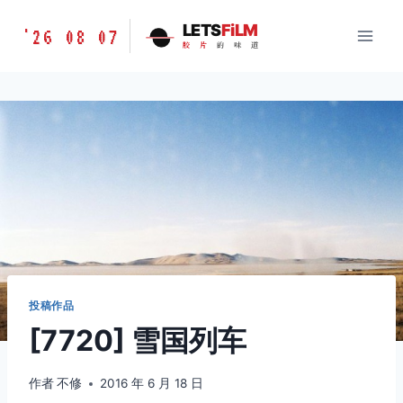
跳
胶
LETS
FiLM
'26 08 07
到
胶
片
的
味
道
片
内
的
容
味
道
LETSFILM
投稿作品
[7720] 雪国列车
作者
不修
2016 年 6 月 18 日