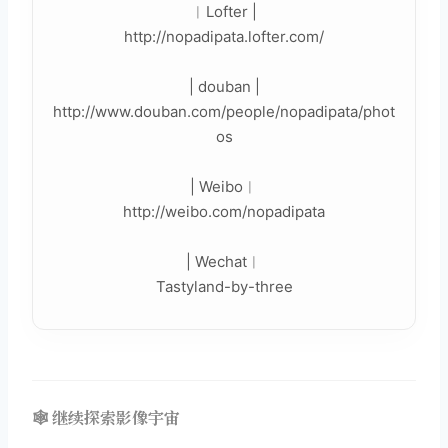
︳Lofter |
http://nopadipata.lofter.com/
| douban |
http://www.douban.com/people/nopadipata/phot
os
| Weibo︳
http://weibo.com/nopadipata
| Wechat︳
Tastyland-by-three
🕸️ 继续探索影像宇宙