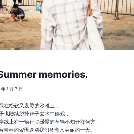
 Summer memories.
 年 1 月 7 日
踩在松软又发烫的沙滩上，
子也陆续脱掉鞋子去水中嬉戏，
岸线上有一辆行驶缓慢的车辆不知开往何方，
着青春的絮语送别我们疲惫又美丽的一天。