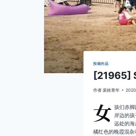
投稿作品
[21965]
作者
裴姓青年
2020
女
孩们赤脚
岸边的孩
远处的海
橘红色的晚霞混杂