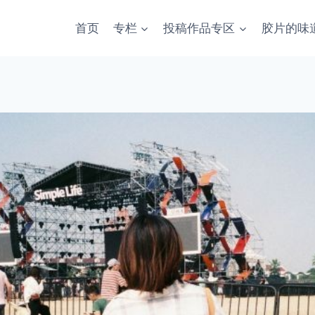
首页
专栏
投稿作品专区
胶片的味