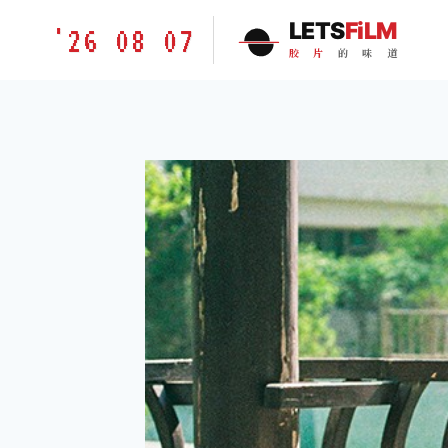
跳
胶
LETS
FiLM
'26 08 07
到
片
胶
片
的
味
道
内
的
容
味
道
LETSFILM