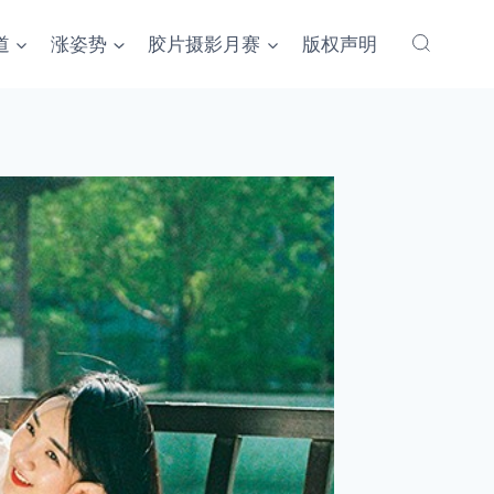
道
涨姿势
胶片摄影月赛
版权声明