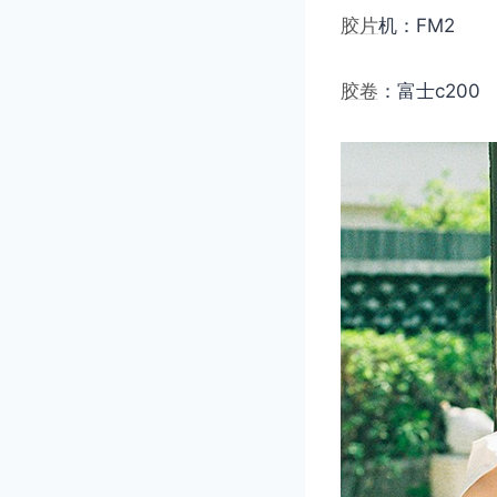
胶片
机：FM2
胶卷
：富士c200