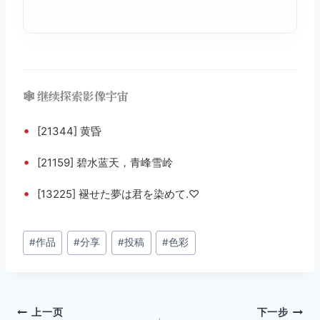
🕸️ 继续探索影像宇宙
•
[21344] 黄昏
•
[21159] 碧水蓝天，青峰雪岭
•
[13225] 褪せた夢は君を染めて.♡
文
#
作品
#
分享
#
投稿
#
色彩
章
标
签：
文
上一页
下一步