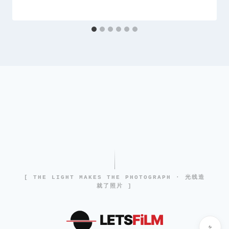
[ THE LIGHT MAKES THE PHOTOGRAPH · 光线造
就了照片 ]
LETS
FiLM