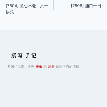
[7504] 童心不老，六一
[7506] 浦口一日
章
快乐
导
航
撰 写 手 记
暗房门已锁，请先
登录
或
注册
后留下您的印记。