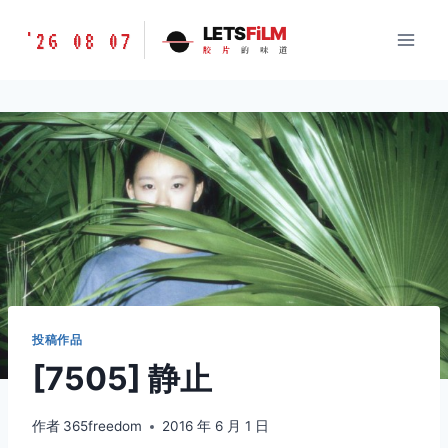
跳
胶
LETS
FiLM
'26 08 07
到
胶
片
的
味
道
片
内
的
容
味
道
LETSFILM
投稿作品
[7505] 静止
作者
365freedom
2016 年 6 月 1 日