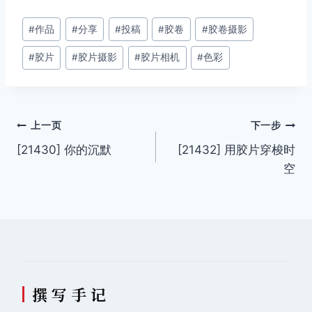
文
#
作品
#
分享
#
投稿
#
胶卷
#
胶卷摄影
章
#
胶片
#
胶片摄影
#
胶片相机
#
色彩
标
签：
文
上一页
下一步
[21430] 你的沉默
[21432] 用胶片穿梭时
章
空
导
航
撰 写 手 记