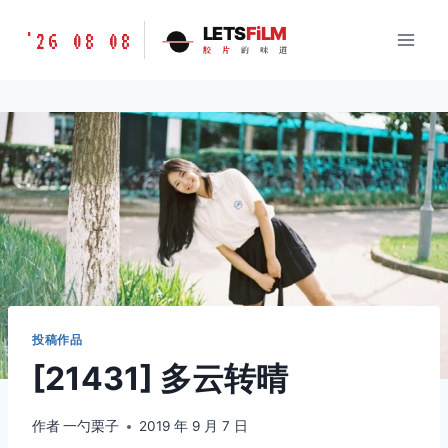
跳
胶
LETS
FiLM
'26 08 08
到
胶
片
的
味
道
片
内
的
容
味
道
LETSFILM
投稿作品
[21431] 多云转晴
作者
一勺栗子
2019 年 9 月 7 日