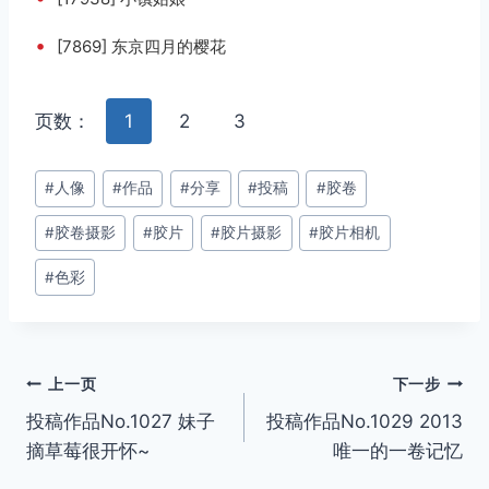
•
[7869] 东京四月的樱花
页数：
1
2
3
文
#
人像
#
作品
#
分享
#
投稿
#
胶卷
章
#
胶卷摄影
#
胶片
#
胶片摄影
#
胶片相机
标
签：
#
色彩
文
上一页
下一步
投稿作品No.1027 妹子
投稿作品No.1029 2013
章
摘草莓很开怀~
唯一的一卷记忆
导