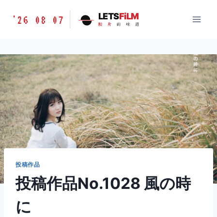
跳
胶
LETS
FiLM
'26 08 07
到
胶
片
的
味
道
片
内
的
容
味
道
LETSFILM
投稿作品
投稿作品No.1028 風の時
に