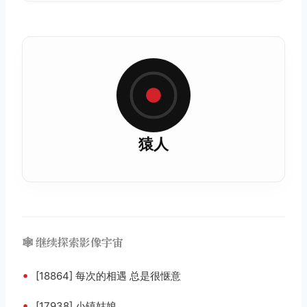
猿人
🕸️ 继续探索影像宇宙
•
[18864] 每次的相遇 总是很惬意
•
[17938] 小镇姑娘