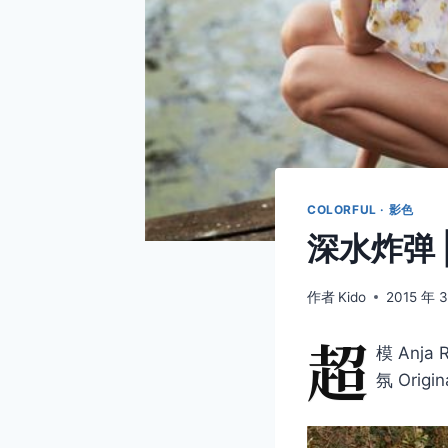
COLORFUL · 影色
深水炸弹 | 
作者
Kido
2015 年 
超
模 Anj
氛 Ori