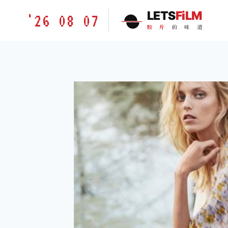
跳
胶
LETS
FiLM
'26 08 07
到
片
胶
片
的
味
道
内
的
容
味
道
LETSFILM