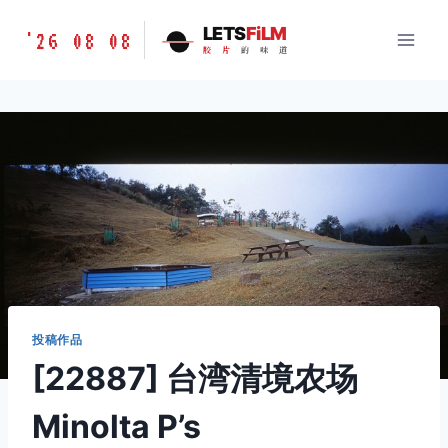
跳
胶
LETS
FiLM
'26 08 08
到
胶
片
的
味
道
片
内
的
容
味
道
LETSFILM
投稿作品
[22887] 台湾清境农场
Minolta P’s