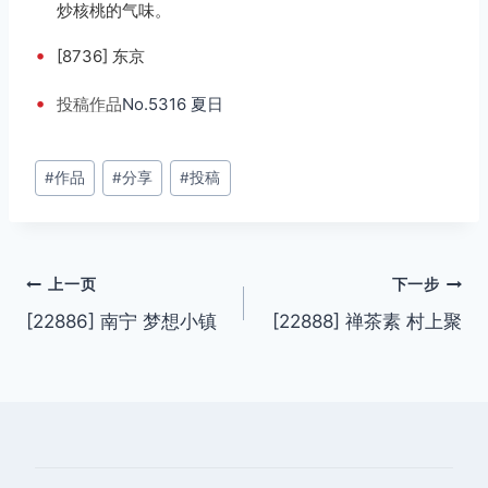
炒核桃的气味。
•
[8736] 东京
•
投稿
作品
No.5316 夏日
文
#
作品
#
分享
#
投稿
章
标
签：
文
上一页
下一步
[22886] 南宁 梦想小镇
[22888] 禅茶素 村上聚
章
导
航