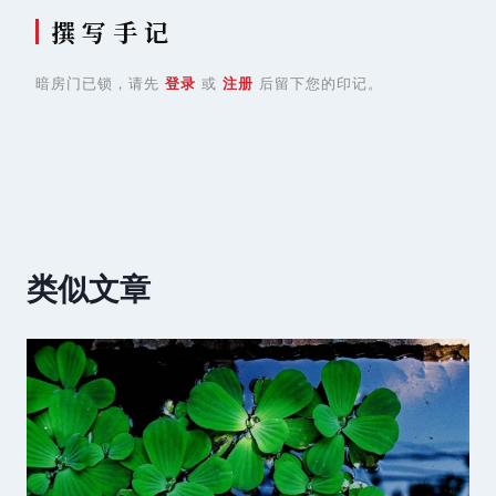
撰 写 手 记
暗房门已锁，请先
登录
或
注册
后留下您的印记。
类似文章