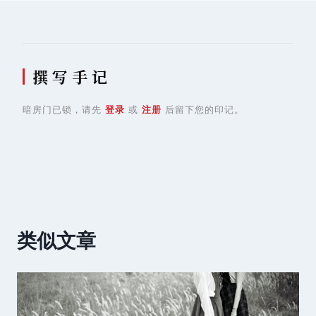
撰 写 手 记
暗房门已锁，请先
登录
或
注册
后留下您的印记。
类似文章