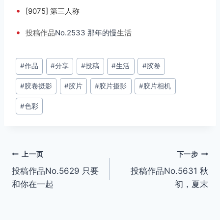
•
[9075] 第三人称
•
投稿
作品
No.2533 那年的慢
生活
文
#
作品
#
分享
#
投稿
#
生活
#
胶卷
章
#
胶卷摄影
#
胶片
#
胶片摄影
#
胶片相机
标
签：
#
色彩
文
上一页
下一步
投稿作品No.5629 只要
投稿作品No.5631 秋
章
和你在一起
初，夏末
导
航