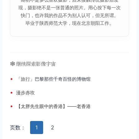
现，摄影绝不是一张普通的照片。用心按下每一次
快门，也许我的
作品
不为别人认可，但无所谓。
毕业于陕西师范大学，现在北京朝阳工作。
🕸️ 继续探索影像宇宙
•
「
旅行
」巴黎那些千奇百怪的博物馆
•
漫步赤坎
•
【太胖先生眼中的香港】——老香港
页数：
1
2