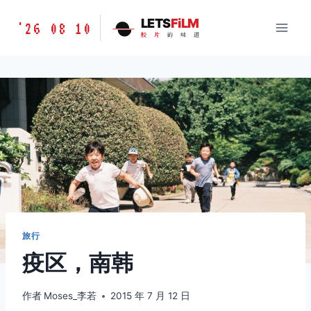
跳
胶
LETS
FiLM
'26 08 10
到
胶
片
的
味
道
片
内
的
容
味
道
LETSFILM
旅行
疫区，南韩
作者
Moses_李若
2015 年 7 月 12 日