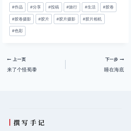
文
#
作品
#
分享
#
投稿
#
旅行
#
生活
#
胶卷
章
#
胶卷摄影
#
胶片
#
胶片摄影
#
胶片相机
标
签：
#
色彩
文
上一页
下一步
来了个怪蜀黍
睡在海底
章
导
航
撰 写 手 记