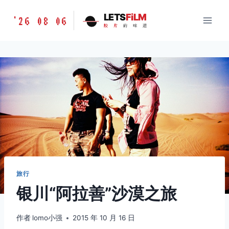
跳
胶
LETS
FiLM
'26 08 06
到
胶
片
的
味
道
片
内
的
容
味
道
LETSFILM
旅行
银川“阿拉善”沙漠之旅
作者
lomo小强
2015 年 10 月 16 日