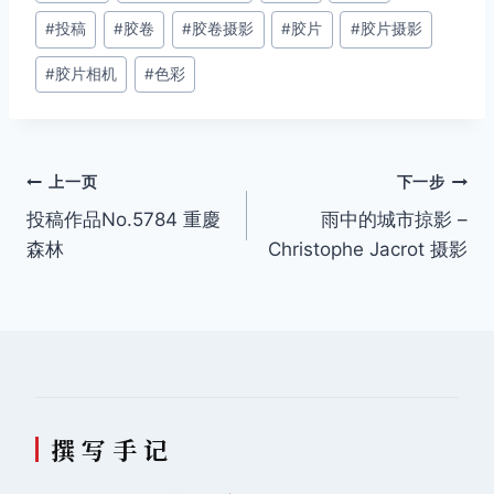
章
#
投稿
#
胶卷
#
胶卷摄影
#
胶片
#
胶片摄影
标
签：
#
胶片相机
#
色彩
文
上一页
下一步
投稿作品No.5784 重慶
雨中的城市掠影 –
章
森林
Christophe Jacrot 摄影
导
航
撰 写 手 记