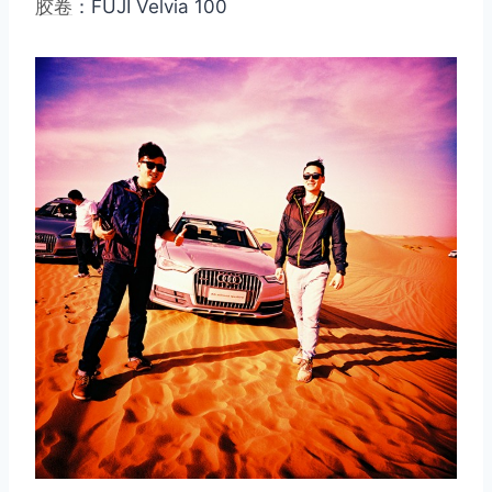
胶卷
：FUJI Velvia 100