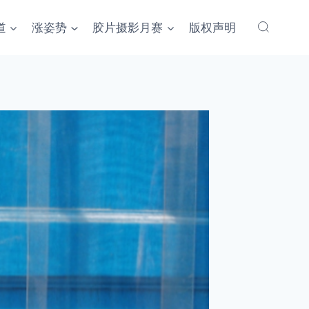
道
涨姿势
胶片摄影月赛
版权声明