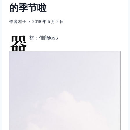
的季节啦
作者
桔子
2018 年 5 月 2 日
器
材：佳能kiss