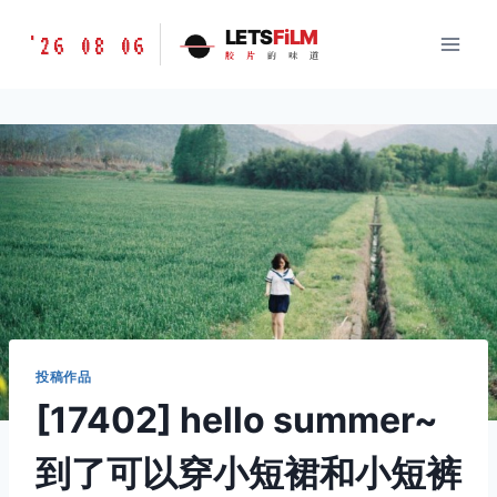
跳
胶
LETS
FiLM
'26 08 06
到
胶
片
的
味
道
片
内
的
容
味
道
LETSFILM
投稿作品
[17402] hello summer~
到了可以穿小短裙和小短裤