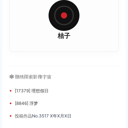
桔子
🕸️ 继续探索影像宇宙
•
[17379] 理想假日
•
[8846] 浮梦
•
投稿
作品
No.3517 X年X月X日