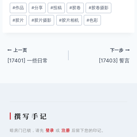
文
#
作品
#
分享
#
投稿
#
胶卷
#
胶卷摄影
章
#
胶片
#
胶片摄影
#
胶片相机
#
色彩
标
签：
文
上一页
下一步
[17401] 一些日常
[17403] 誓言
章
导
航
撰 写 手 记
暗房门已锁，请先
登录
或
注册
后留下您的印记。