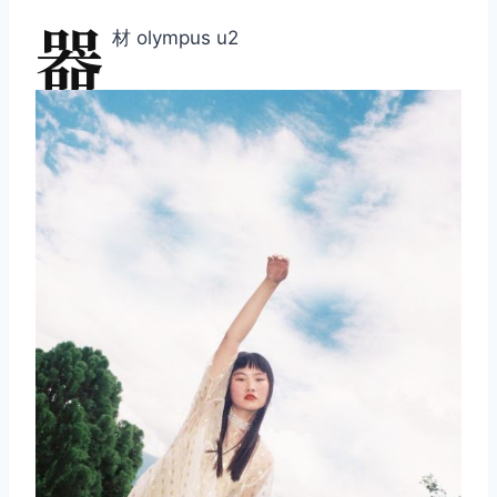
器
材 olympus u2