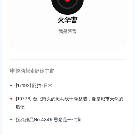
火华曹
我是阿曹
🕸️ 继续探索影像宇宙
•
[17192] 随拍-日常
•
[10778] 台北街头的斑马线干净整洁，像是城市天然的
胎记
•
投稿
作品
No.4849 思念是一种病