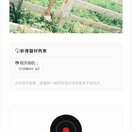
影像器材档案
📷 相关相机：
Olympus μ2
点击型号标签，探索同一物理容器记录的更多宇宙切片。