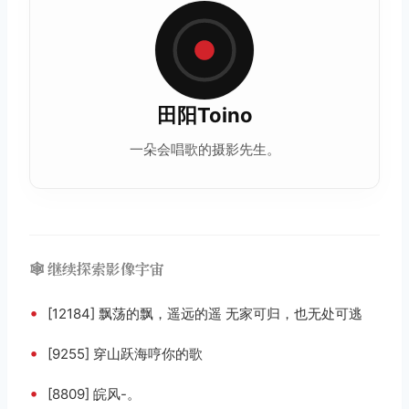
田阳Toino
一朵会唱歌的摄影先生。
🕸️ 继续探索影像宇宙
•
[12184] 飘荡的飘，遥远的遥 无家可归，也无处可逃
•
[9255] 穿山跃海哼你的歌
•
[8809] 皖风-。