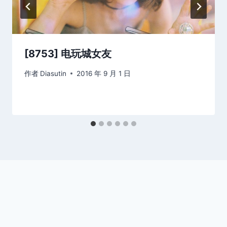
[8753] 电玩城女友
作者
Diasutin
2016 年 9 月 1 日