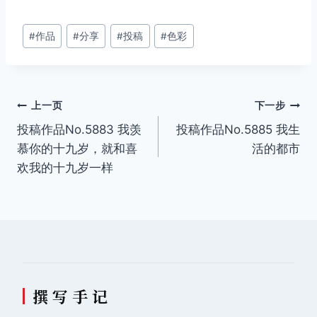
文
#
作品
#
分享
#
投稿
#
色彩
章
标
签：
文
上一页
下一步
投稿作品No.5883 我羡
投稿作品No.5885 我生
章
慕你的十九岁，就和喜
活的都市
导
欢我的十九岁一样
航
撰 写 手 记