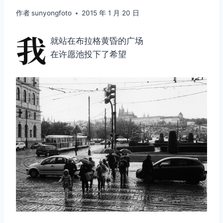
作者
sunyongfoto
2015 年 1 月 20 日
我
就站在布拉格黄昏的广场
在许愿池投下了希望