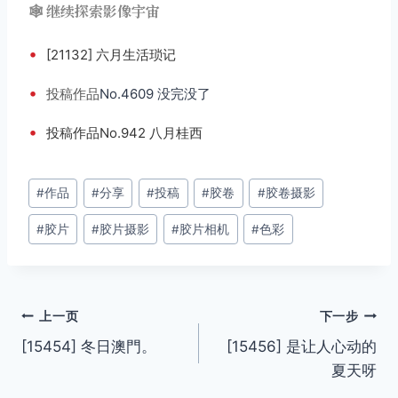
🕸️ 继续探索影像宇宙
•
[21132] 六月生活琐记
•
投稿
作品
No.4609 没完没了
•
投稿作品No.942 八月桂西
文
#
作品
#
分享
#
投稿
#
胶卷
#
胶卷摄影
章
#
胶片
#
胶片摄影
#
胶片相机
#
色彩
标
签：
文
上一页
下一步
[15454] 冬日澳門。
[15456] 是让人心动的
章
夏天呀
导