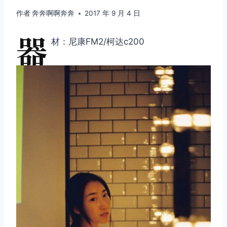
作者
奔奔啊啊奔奔
2017 年 9 月 4 日
器
材：尼康FM2/柯达c200