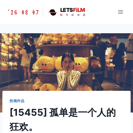
跳
胶
LETS
FiLM
'26 08 07
到
胶
片
的
味
道
片
内
的
容
味
道
LETSFILM
投稿作品
[15455] 孤单是一个人的
狂欢。