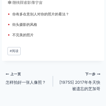
🕸️ 继续探索影像宇宙
•
你有多在意别人对你的照片的看法？
•
街头摄影的风格
•
不完美的照片
文
#
阅读
章
标
签：
文
上一页
下一步
怎样拍好一张人像照？
[19755] 2017年冬天快
章
被遗忘的芝加哥
导
航