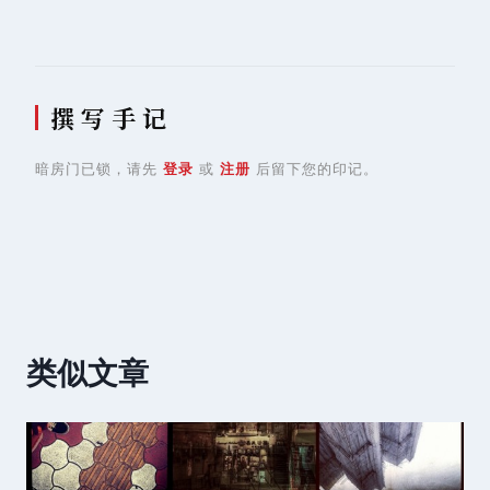
撰 写 手 记
暗房门已锁，请先
登录
或
注册
后留下您的印记。
类似文章