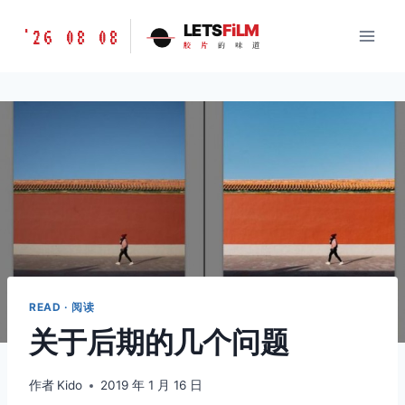
跳
胶
LETS
FiLM
'26 08 08
到
胶
片
的
味
道
片
内
的
容
味
道
LETSFILM
READ · 阅读
关于后期的几个问题
作者
Kido
2019 年 1 月 16 日