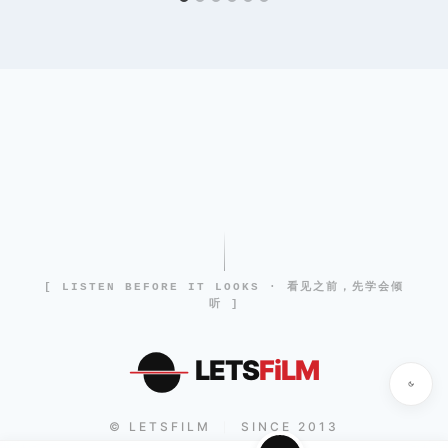
[ LISTEN BEFORE IT LOOKS · 看见之前，先学会倾
听 ]
LETS
FiLM
© LETSFILM
SINCE 2013
|