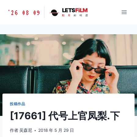
跳
胶
LETS
FiLM
'26 08 09
到
胶
片
的
味
道
片
内
的
容
味
道
LETSFILM
投稿作品
[17661] 代号上官凤梨.下
作者
吴森尼
2018 年 5 月 29 日