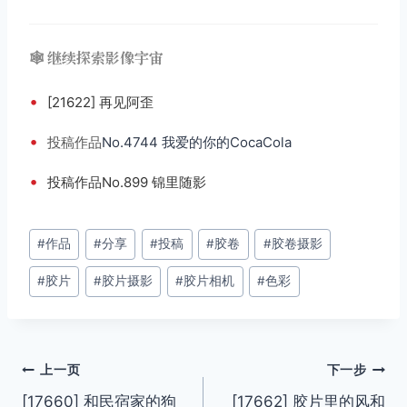
🕸️ 继续探索影像宇宙
•
[21622] 再见阿歪
•
投稿
作品
No.4744 我爱的你的CocaCola
•
投稿作品No.899 锦里随影
文
#
作品
#
分享
#
投稿
#
胶卷
#
胶卷摄影
章
#
胶片
#
胶片摄影
#
胶片相机
#
色彩
标
签：
文
上一页
下一步
[17660] 和民宿家的狗
[17662] 胶片里的风和