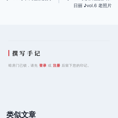
章
日丽 ♪vol.6 老照片
导
航
撰 写 手 记
暗房门已锁，请先
登录
或
注册
后留下您的印记。
类似文章