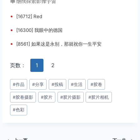
🕸️ 继续探索影像宇宙
•
[16712] Red
•
[16300] 我眼中的德国
•
[8561] 如果这是永别，那就祝你一生平安
页数：
1
2
文
#
作品
#
分享
#
投稿
#
生活
#
胶卷
章
#
胶卷摄影
#
胶片
#
胶片摄影
#
胶片相机
标
签：
#
色彩