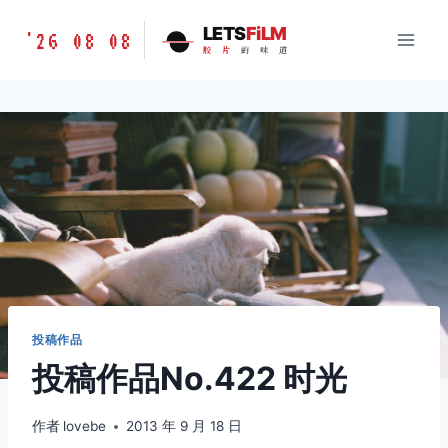
跳
胶
LETS
FiLM
'26 08 08
到
胶
片
的
味
道
片
内
的
容
味
道
LETSFILM
投稿作品
投稿作品No.422 时光
作者
lovebe
2013 年 9 月 18 日