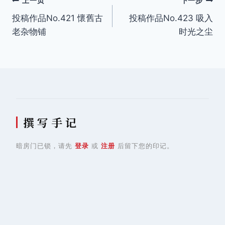
文
上一页
下一步
投稿作品No.421 懷舊古
投稿作品No.423 吸入
章
老杂物铺
时光之尘
导
航
撰 写 手 记
暗房门已锁，请先
登录
或
注册
后留下您的印记。