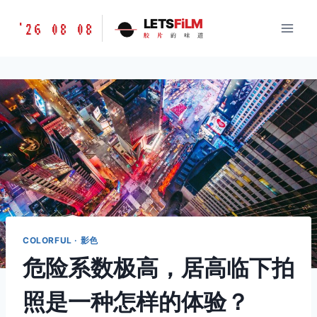
跳
胶
LETS
FiLM
'26 08 08
到
胶
片
的
味
道
片
内
的
容
味
道
LETSFILM
COLORFUL · 影色
危险系数极高，居高临下拍
照是一种怎样的体验？