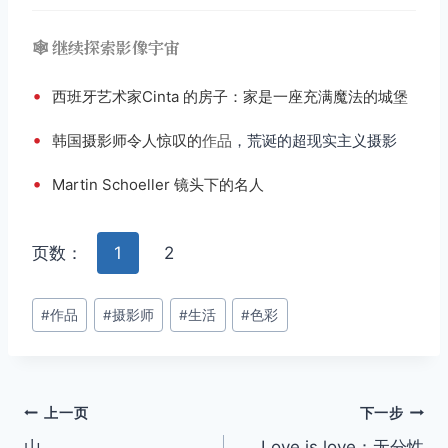
🕸️ 继续探索影像宇宙
•
西班牙艺术家Cinta 的房子：家是一座充满魔法的城堡
•
韩国摄影师令人惊叹的
作品
，荒诞的超现实主义摄影
•
Martin Schoeller 镜头下的名人
页数：
1
2
文
#
作品
#
摄影师
#
生活
#
色彩
章
标
签：
文
上一页
下一步
山
Love is love：无分性