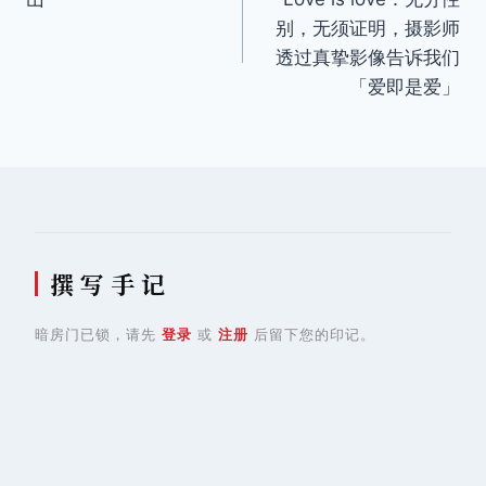
章
别，无须证明，摄影师
导
透过真挚影像告诉我们
「爱即是爱」
航
撰 写 手 记
暗房门已锁，请先
登录
或
注册
后留下您的印记。