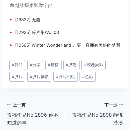
🕸️ 继续探索影像宇宙
•
[19822] 无题
•
[12925] 碎片集/Vol.03
•
[10565] Winter Wonderland， 要一直拥有美好的梦啊
文
#
作品
#
分享
#
投稿
#
胶卷
#
胶卷摄影
章
#
胶片
#
胶片摄影
#
胶片相机
#
色彩
标
签：
文
上一页
下一步
投稿作品No.2896 你不
投稿作品No.2898 静谧
章
知道的事
沙溪