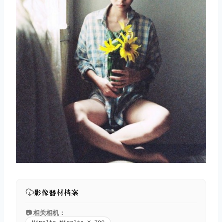
影像器材档案
📷 相关相机：