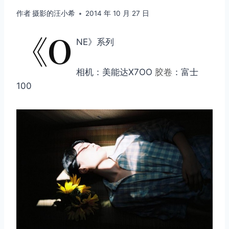
作者
摄影的汪小希
2014 年 10 月 27 日
《O
NE》系列
相机：美能达X7OO
胶卷
：富士
100