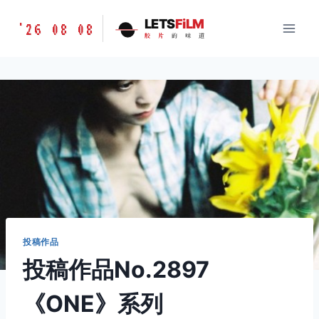
跳
胶
LETS
FiLM
'26 08 08
到
胶
片
的
味
道
片
内
的
容
味
道
LETSFILM
投稿作品
投稿作品No.2897
《ONE》系列