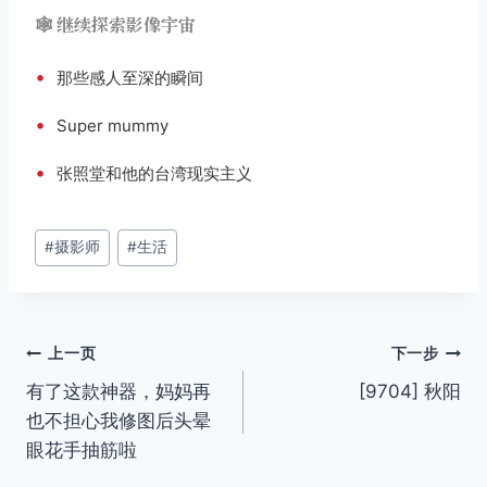
🕸️ 继续探索影像宇宙
•
那些感人至深的瞬间
•
Super mummy
•
张照堂和他的台湾现实主义
文
#
摄影师
#
生活
章
标
签：
文
上一页
下一步
有了这款神器，妈妈再
[9704] 秋阳
章
也不担心我修图后头晕
导
眼花手抽筋啦