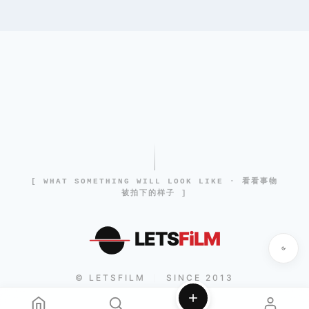
[ WHAT SOMETHING WILL LOOK LIKE · 看看事物
被拍下的样子 ]
LETS
FiLM
© LETSFILM
SINCE 2013
|