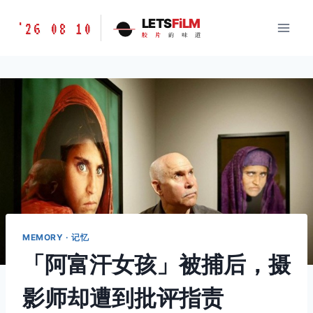
跳
胶
LETS
FiLM
'26 08 10
到
胶
片
的
味
道
片
内
的
容
味
道
LETSFILM
MEMORY · 记忆
「阿富汗女孩」被捕后，摄
影师却遭到批评指责