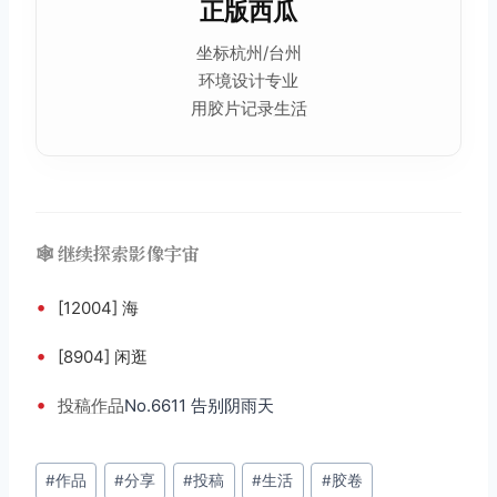
正版西瓜
坐标杭州/台州
环境设计专业
用胶片记录
生活
🕸️ 继续探索影像宇宙
•
[12004] 海
•
[8904] 闲逛
•
投稿
作品
No.6611 告别阴雨天
文
#
作品
#
分享
#
投稿
#
生活
#
胶卷