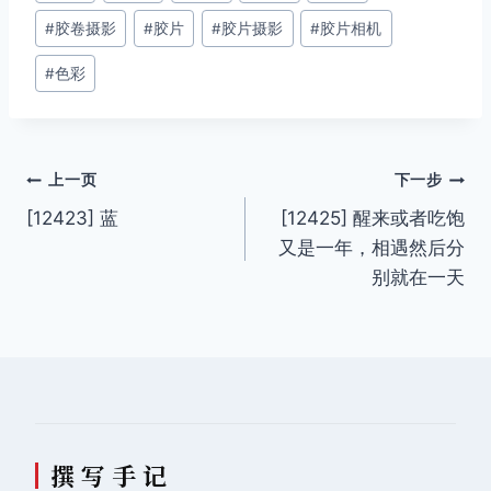
章
#
胶卷摄影
#
胶片
#
胶片摄影
#
胶片相机
标
签：
#
色彩
文
上一页
下一步
[12423] 蓝
[12425] 醒来或者吃饱
章
又是一年，相遇然后分
导
别就在一天
航
撰 写 手 记