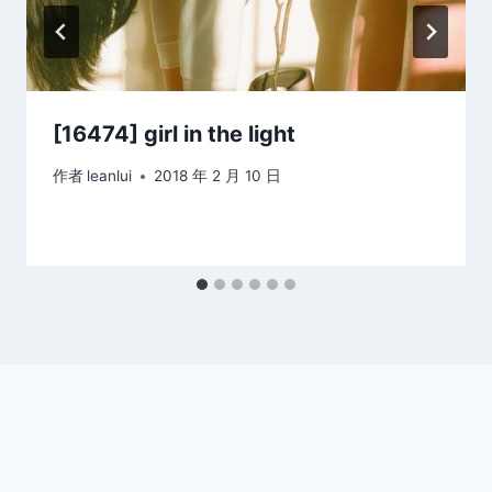
[16474] girl in the light
作者
leanlui
2018 年 2 月 10 日