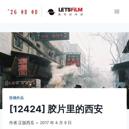
跳
胶
LETS
FiLM
'26 08 08
到
胶
片
的
味
道
片
内
的
容
味
道
LETSFILM
投稿作品
[12424] 胶片里的西安
作者
正版西瓜
2017 年 4 月 9 日