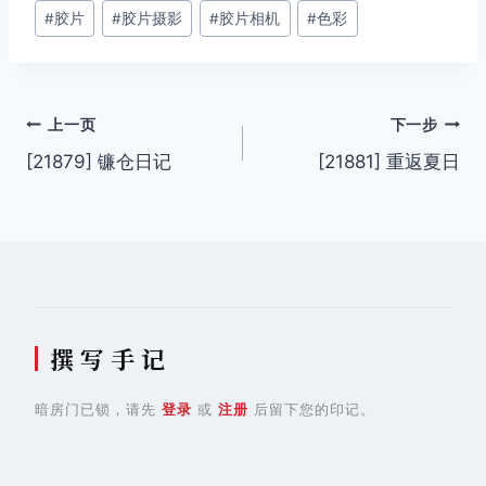
#
胶片
#
胶片摄影
#
胶片相机
#
色彩
标
签：
文
上一页
下一步
[21879] 镰仓日记
[21881] 重返夏日
章
导
航
撰 写 手 记
暗房门已锁，请先
登录
或
注册
后留下您的印记。