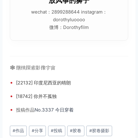
放风筝的狮子
wechat：2899288644 instagram：
dorothyluoooo
微博：Dorothyfilm
🕸️ 继续探索影像宇宙
•
[22132] 印度尼西亚的晴朗
•
[18742] 你并不孤独
•
投稿
作品
No.3337 今日穿着
文
#
作品
#
分享
#
投稿
#
胶卷
#
胶卷摄影
章