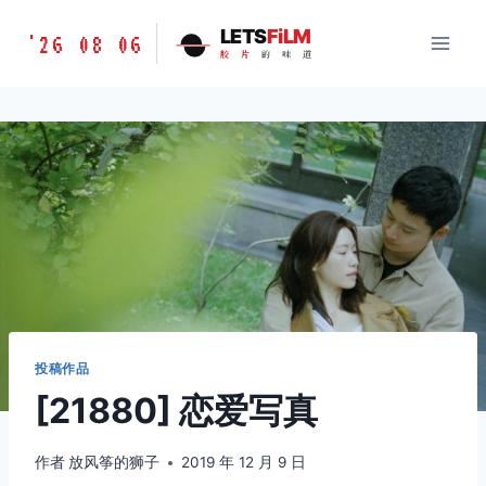
跳
胶
LETS
FiLM
'26 08 06
到
胶
片
的
味
道
片
内
的
容
味
道
LETSFILM
投稿作品
[21880] 恋爱写真
作者
放风筝的狮子
2019 年 12 月 9 日