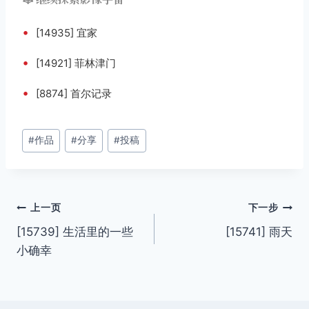
•
[14935] 宜家
•
[14921] 菲林津门
•
[8874] 首尔记录
文
#
作品
#
分享
#
投稿
章
标
签：
文
上一页
下一步
[15739] 生活里的一些
[15741] 雨天
章
小确幸
导
航