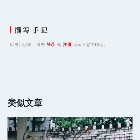
撰 写 手 记
暗房门已锁，请先
登录
或
注册
后留下您的印记。
类似文章