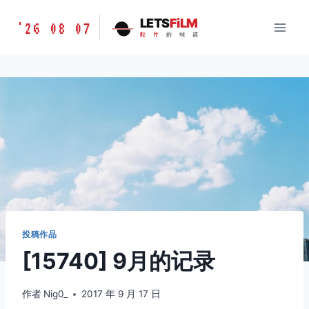
跳
胶
LETS
FiLM
'26 08 07
到
胶
片
的
味
道
片
内
的
容
味
道
LETSFILM
投稿作品
[15740] 9月的记录
作者
Nig0_
2017 年 9 月 17 日